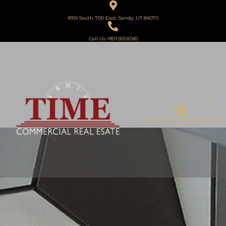
8169 South 700 East, Sandy, UT 84070
Call Us +801.563.8280