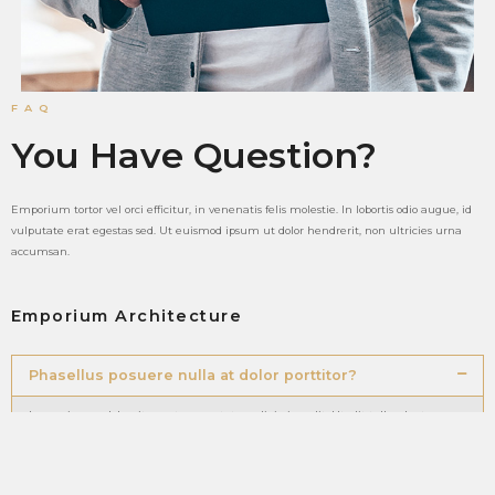
FAQ
You Have Question?
Emporium tortor vel orci efficitur, in venenatis felis molestie. In lobortis odio augue, id
vulputate erat egestas sed. Ut euismod ipsum ut dolor hendrerit, non ultricies urna
accumsan.
Emporium Architecture
Phasellus posuere nulla at dolor porttitor?
Lorem ipsum dolor sit amet, consectetur adipiscing elit. Ut elit tellus, luctus nec
ullamcorper mattis, pulvinar dapibus leo.
Pellentesque at imperdiet sapien?